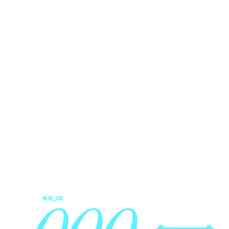
0
0
0
NO_ID